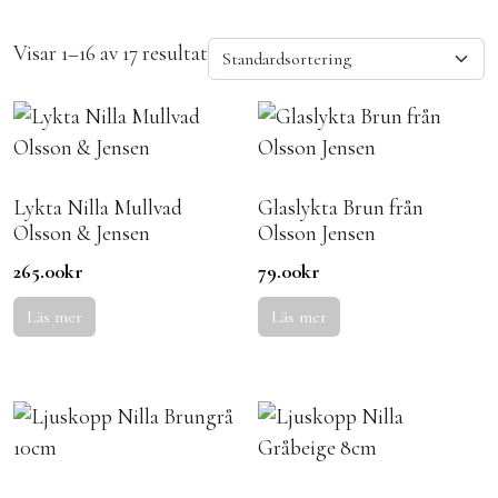
Visar 1–16 av 17 resultat
Lykta Nilla Mullvad
Glaslykta Brun från
Olsson & Jensen
Olsson Jensen
265.00
kr
79.00
kr
Läs mer
Läs mer