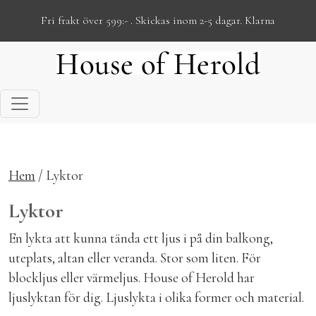
Fri frakt över 599:- . Skickas inom 2-5 dagar. Klarna
Hoppa till innehåll
Hem
/ Lyktor
Lyktor
En lykta att kunna tända ett ljus i på din balkong,
uteplats, altan eller veranda. Stor som liten. För
blockljus eller värmeljus. House of Herold har
ljuslyktan för dig. Ljuslykta i olika former och material.