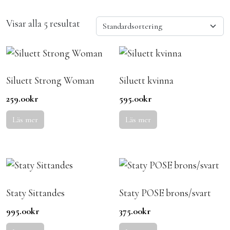
Visar alla 5 resultat
Siluett Strong Woman
Siluett kvinna
259.00
kr
595.00
kr
Läs mer
Läs mer
Staty Sittandes
Staty POSE brons/svart
995.00
kr
375.00
kr