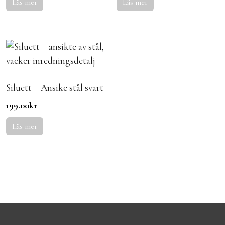
Läs mer
Läs mer
Siluett – Ansike stål svart
199.00
kr
Läs mer