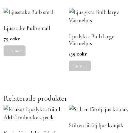
Ljusstake Bulb small
Ljuslykta Bulb large
79.00
kr
Värmeljus
Läs mer
139.00
kr
Läs mer
Relaterade produkter
Stilren fåtölj ljus konjak