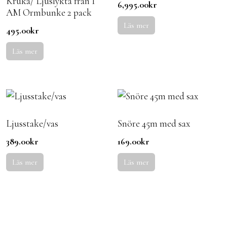
Kruka/ Ljuslykta från I
6,995.00
kr
AM Ormbunke 2 pack
Läs mer
495.00
kr
Läs mer
Ljusstake/vas
Snöre 45m med sax
389.00
kr
169.00
kr
Läs mer
Läs mer