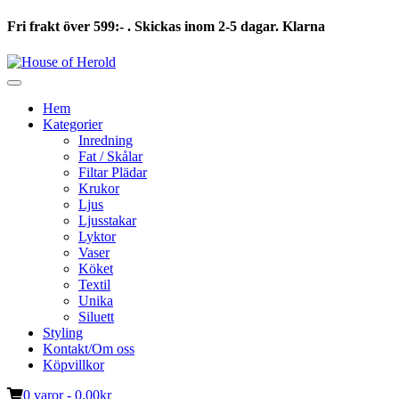
Fri frakt över 599:- . Skickas inom 2-5 dagar. Klarna
Hoppa
till
innehåll
Hem
Kategorier
Inredning
Fat / Skålar
Filtar Plädar
Krukor
Ljus
Ljusstakar
Lyktor
Vaser
Köket
Textil
Unika
Siluett
Styling
Kontakt/Om oss
Köpvillkor
0 varor -
0.00
kr