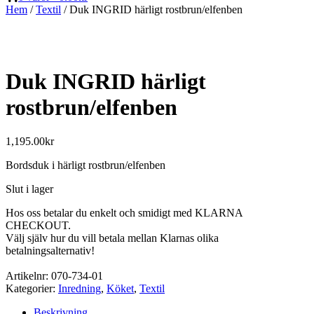
Hem
/
Textil
/ Duk INGRID härligt rostbrun/elfenben
Duk INGRID härligt
rostbrun/elfenben
1,195.00
kr
Bordsduk i härligt rostbrun/elfenben
Slut i lager
Hos oss betalar du enkelt och smidigt med KLARNA
CHECKOUT.
Välj själv hur du vill betala mellan Klarnas olika
betalningsalternativ!
Artikelnr:
070-734-01
Kategorier:
Inredning
,
Köket
,
Textil
Beskrivning