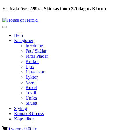
Fri frakt över 599:- . Skickas inom 2-5 dagar. Klarna
Hoppa
till
innehåll
Hem
Kategorier
Inredning
Fat / Skålar
Filtar Plädar
Krukor
Ljus
Ljusstakar
Lyktor
Vaser
Köket
Textil
Unika
Siluett
Styling
Kontakt/Om oss
Köpvillkor
0 varor -
0.00
kr