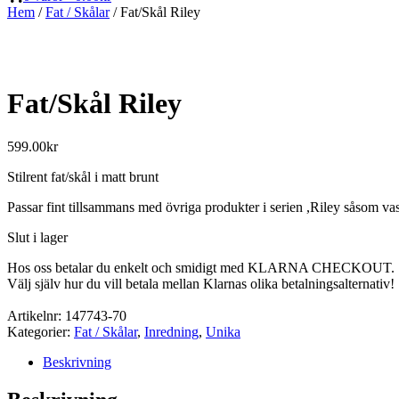
Hem
/
Fat / Skålar
/ Fat/Skål Riley
Fat/Skål Riley
599.00
kr
Stilrent fat/skål i matt brunt
Passar fint tillsammans med övriga produkter i serien ,Riley såsom vas
Slut i lager
Hos oss betalar du enkelt och smidigt med KLARNA CHECKOUT.
Välj själv hur du vill betala mellan Klarnas olika betalningsalternativ!
Artikelnr:
147743-70
Kategorier:
Fat / Skålar
,
Inredning
,
Unika
Beskrivning