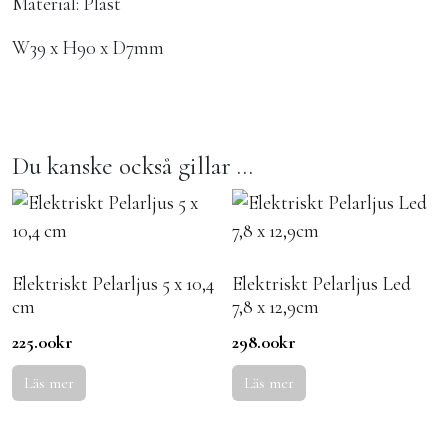
Material: Plast
W39 x H90 x D7mm
Du kanske också gillar …
Elektriskt Pelarljus 5 x 10,4
Elektriskt Pelarljus Led
cm
7,8 x 12,9cm
225.00
kr
298.00
kr
Läs mer
Läs mer