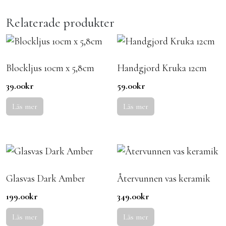
Relaterade produkter
Blockljus 10cm x 5,8cm
Handgjord Kruka 12cm
39.00
kr
59.00
kr
Läs mer
Läs mer
Glasvas Dark Amber
Återvunnen vas keramik
199.00
kr
349.00
kr
Läs mer
Läs mer