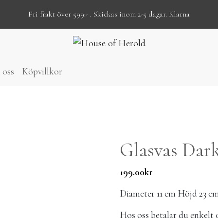
Fri frakt över 599:- . Skickas inom 2-5 dagar. Klarna
 oss
Köpvillkor
Glasvas Dar
199.00
kr
Diameter 11 cm Höjd 23 c
Hos oss betalar du enk