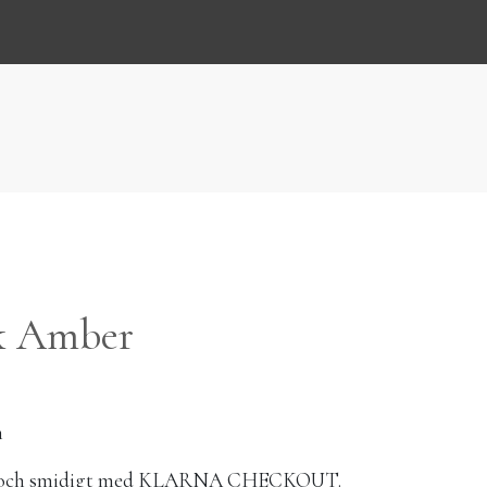
k Amber
m
elt och smidigt med KLARNA CHECKOUT.