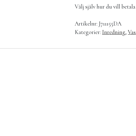
Välj själv hur du vill beta
Artikelnr:
J711155DA
Kategorier:
Inredning
,
Vas