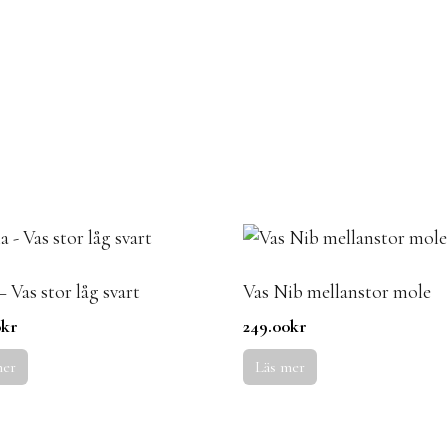
– Vas stor låg svart
Vas Nib mellanstor mole
0
kr
249.00
kr
mer
Läs mer