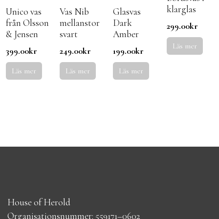
klarglas
Unico vas
Vas Nib
Glasvas
från Olsson
mellanstor
Dark
299.00
kr
& Jensen
svart
Amber
Läs mer
399.00
kr
249.00
kr
199.00
kr
Läs mer
Läs mer
Läs mer
House of Herold
Organisationsnummer: 559171–0602