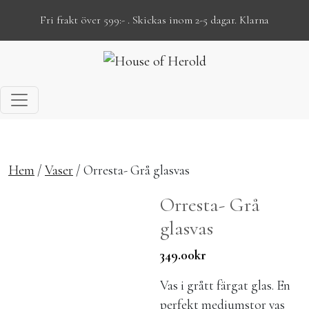
Fri frakt över 599:- . Skickas inom 2-5 dagar. Klarna
Hoppa till innehåll
Hem
/
Vaser
/ Orresta- Grå glasvas
Orresta- Grå
glasvas
349.00
kr
Vas i grått färgat glas. En
perfekt mediumstor vas