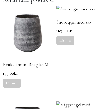
Snöre 45m med sax
169.00
kr
Läs mer
Kruka i munblåst glas M
159.00
kr
Läs mer