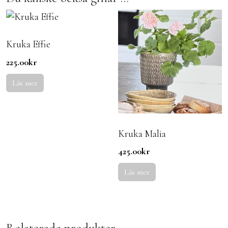
Kruka Effie
225.00
kr
Läs mer
Kruka Malia
425.00
kr
Läs mer
Relaterade produkter