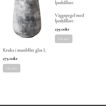
Väggspegel med
ljushållare
239.00
kr
Läs mer
Kruka i munblåst glas L
279.00
kr
Läs mer