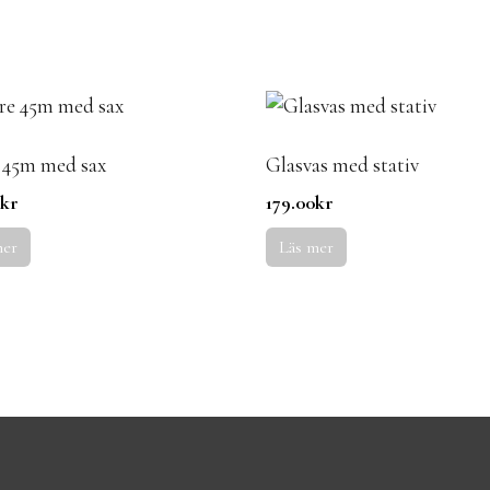
 45m med sax
Glasvas med stativ
0
kr
179.00
kr
mer
Läs mer