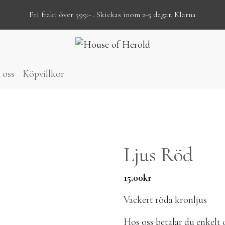
Fri frakt över 599:- . Skickas inom 2-5 dagar. Klarna
 oss
Köpvillkor
Ljus Röd
15.00
kr
Vackert röda kronljus
Hos oss betalar du enk