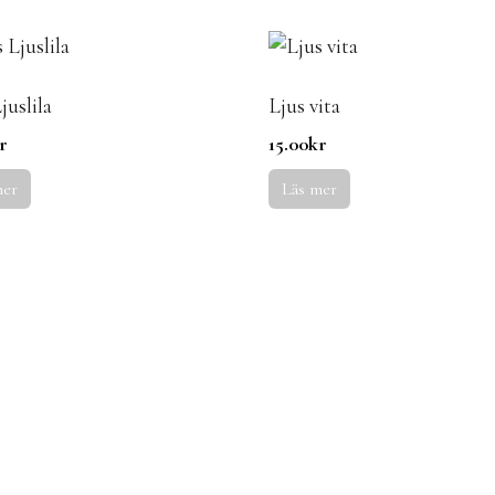
juslila
Ljus vita
r
15.00
kr
mer
Läs mer