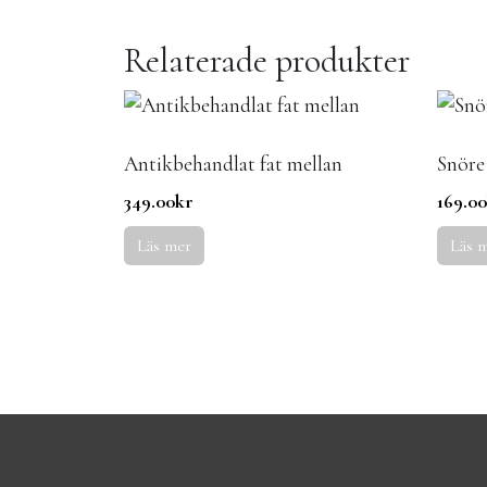
Relaterade produkter
Antikbehandlat fat mellan
Snöre
349.00
kr
169.0
Läs mer
Läs 