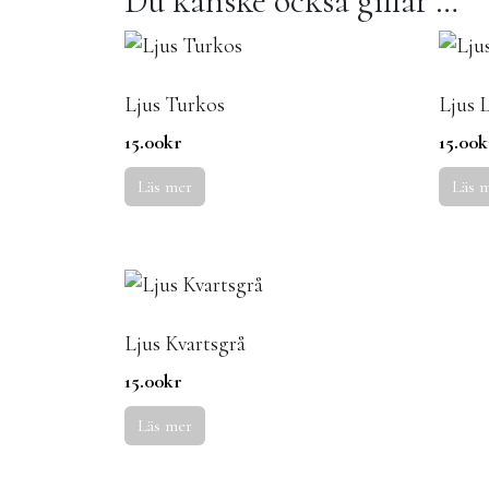
Du kanske också gillar …
Ljus Turkos
Ljus L
15.00
kr
15.00
k
Läs mer
Läs 
Ljus Kvartsgrå
15.00
kr
Läs mer