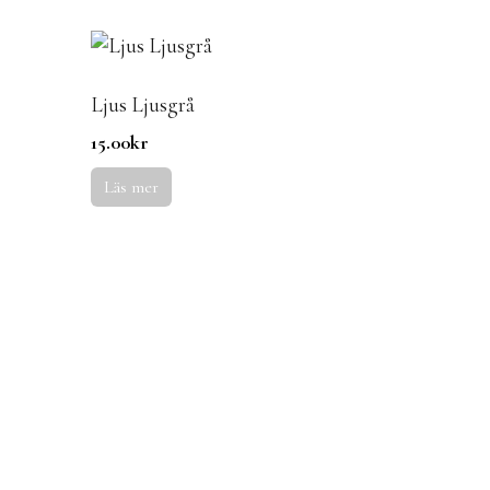
Ljus Ljusgrå
15.00
kr
Läs mer