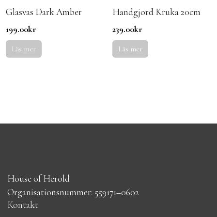
Glasvas Dark Amber
Handgjord Kruka 20cm
199.00
kr
239.00
kr
Läs mer
Läs mer
House of Herold
Organisationsnummer: 559171–0602
Kontakt