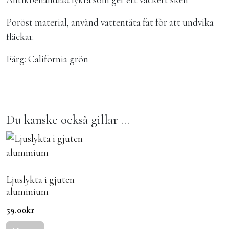
Antikbehandlad lykta som ger ett vackert sken
Poröst material, använd vattentäta fat för att undvika
fläckar.
Färg: California grön
Du kanske också gillar …
Ljuslykta i gjuten
aluminium
59.00
kr