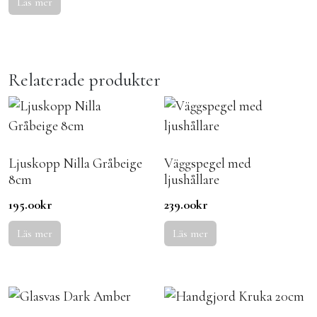
Läs mer
Relaterade produkter
Ljuskopp Nilla Gråbeige
Väggspegel med
8cm
ljushållare
195.00
kr
239.00
kr
Läs mer
Läs mer