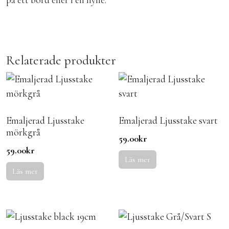
på ett bord eller i en hylle.
Relaterade produkter
Emaljerad Ljusstake
Emaljerad Ljusstake svart
mörkgrå
59.00
kr
59.00
kr
Läs mer
Läs mer