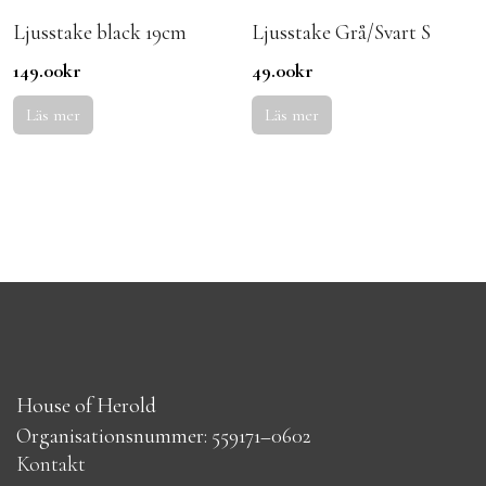
Ljusstake black 19cm
Ljusstake Grå/Svart S
149.00
kr
49.00
kr
Läs mer
Läs mer
House of Herold
Organisationsnummer: 559171–0602
Kontakt