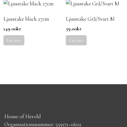
Ljusstake black 27cm
Ljusstake Grå/Svart M
149.00
kr
59.00
kr
Läs mer
Läs mer
House of Herold
Organisationsnummer: 559171–0602