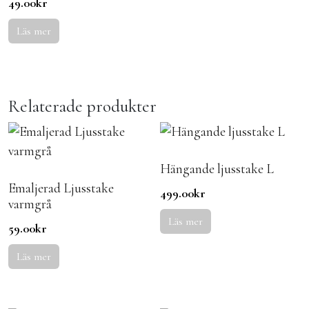
49.00
kr
Läs mer
Relaterade produkter
Hängande ljusstake L
Emaljerad Ljusstake
499.00
kr
varmgrå
Läs mer
59.00
kr
Läs mer