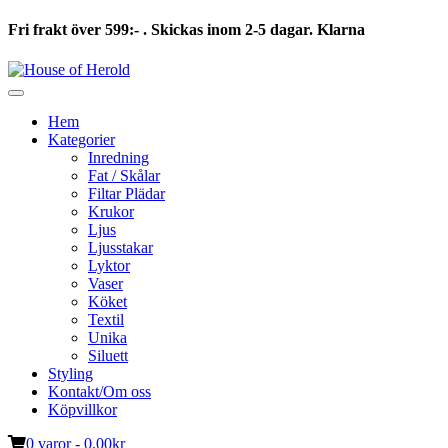
Fri frakt över 599:- . Skickas inom 2-5 dagar. Klarna
Hoppa
till
innehåll
Hem
Kategorier
Inredning
Fat / Skålar
Filtar Plädar
Krukor
Ljus
Ljusstakar
Lyktor
Vaser
Köket
Textil
Unika
Siluett
Styling
Kontakt/Om oss
Köpvillkor
0 varor -
0.00
kr