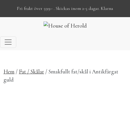
Fri frakt över 599:- . Skickas inom 2-5 dagar. Klarna
Hoppa till innehåll
Hem
/
Fat / Skålar
/ Smakfullt fat/skål i Antikfärgat
guld