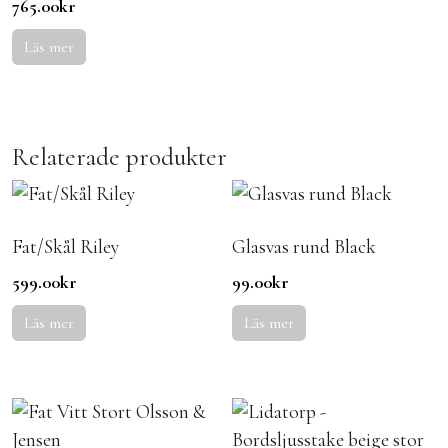
765.00
kr
Läs mer
Relaterade produkter
Fat/Skål Riley
Glasvas rund Black
599.00
kr
99.00
kr
Läs mer
Läs mer