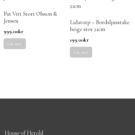
Fat Vitt Stort Olsson &
Jensen
Lidatorp – Bordsljusstake
beige stor 21cm
999.00
kr
199.00
kr
Läs mer
Läs mer
House of Herold