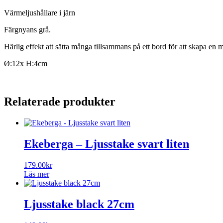
Värmeljushållare i järn
Färgnyans grå.
Härlig effekt att sätta många tillsammans på ett bord för att skapa en
Ø:12x H:4cm
Relaterade produkter
Ekeberga – Ljusstake svart liten
179.00
kr
Läs mer
Ljusstake black 27cm