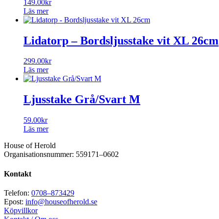
149.00
kr
Läs mer
Lidatorp – Bordsljusstake vit XL 26cm
299.00
kr
Läs mer
Ljusstake Grå/Svart M
59.00
kr
Läs mer
House of Herold
Organisationsnummer: 559171–0602
Kontakt
Telefon:
0708–873429
Epost:
info@houseofherold.se
Köpvillkor