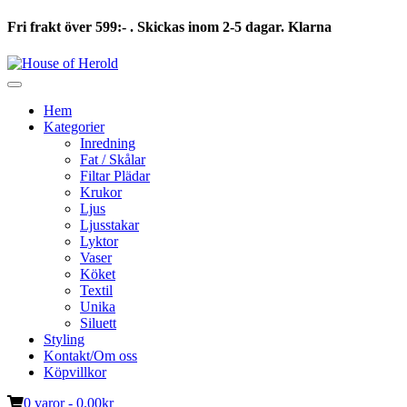
Fri frakt över 599:- . Skickas inom 2-5 dagar. Klarna
Hoppa
till
innehåll
Hem
Kategorier
Inredning
Fat / Skålar
Filtar Plädar
Krukor
Ljus
Ljusstakar
Lyktor
Vaser
Köket
Textil
Unika
Siluett
Styling
Kontakt/Om oss
Köpvillkor
0 varor -
0.00
kr