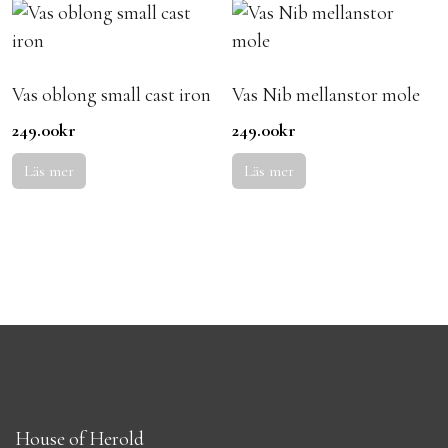
Vas oblong small cast iron
Vas Nib mellanstor mole
249.00
kr
249.00
kr
Läs mer
Läs mer
House of Herold