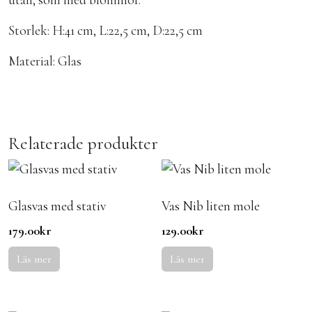
utan, som med blommor.
Storlek: H:41 cm, L:22,5 cm, D:22,5 cm
Material: Glas
Relaterade produkter
Glasvas med stativ
Vas Nib liten mole
179.00
kr
129.00
kr
Läs mer
Läs mer