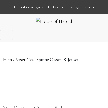
Fri frakt över 599:- . Skickas inom 2-5 dagar. Klarna
Hoppa till innehåll
Hem
/
Vaser
/ Vas Spume Olsson & Jensen
Vas Spume Olsson & Jensen