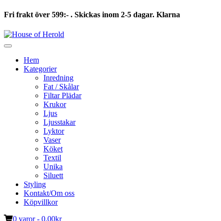
Fri frakt över 599:- . Skickas inom 2-5 dagar. Klarna
Hoppa
till
innehåll
Hem
Kategorier
Inredning
Fat / Skålar
Filtar Plädar
Krukor
Ljus
Ljusstakar
Lyktor
Vaser
Köket
Textil
Unika
Siluett
Styling
Kontakt/Om oss
Köpvillkor
0 varor -
0.00
kr