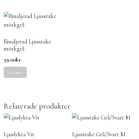
Emaljerad Ljusstake
mörkgrå
59.00
kr
Läs mer
Relaterade produkter
Ljuslykta Vit
Ljusstake Grå/Svart M