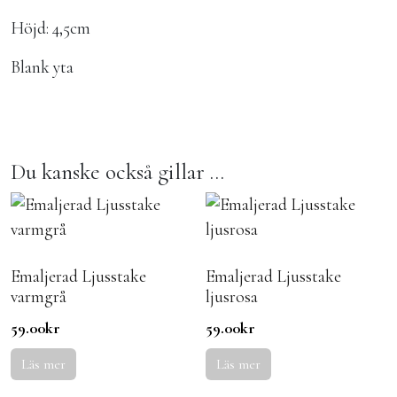
Höjd: 4,5cm
Blank yta
Du kanske också gillar …
Emaljerad Ljusstake
Emaljerad Ljusstake
varmgrå
ljusrosa
59.00
kr
59.00
kr
Läs mer
Läs mer