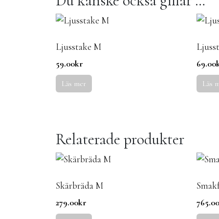
Du kanske också gillar …
Ljusstake M
Ljuss
59.00
kr
69.00
Läs mer
Läs 
Relaterade produkter
Skärbräda M
Smakfu
279.00
kr
765.0