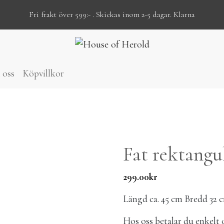
Fri frakt över 599:- . Skickas inom 2-5 dagar. Klarna
 oss
Köpvillkor
Fat rektangu
299.00
kr
Längd ca. 45 cm Bredd 32 
Hos oss betalar du enk