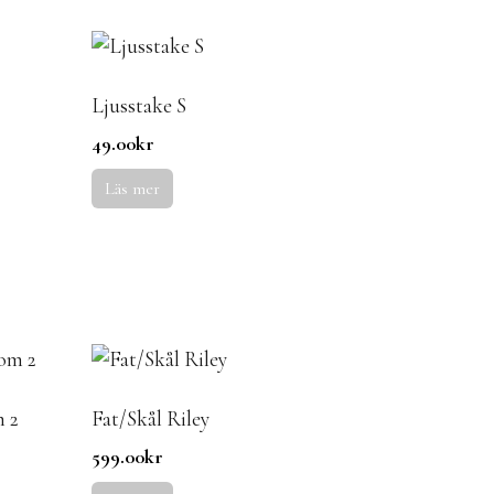
Ljusstake S
49.00
kr
Läs mer
m 2
Fat/Skål Riley
599.00
kr