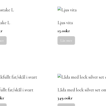
take L
Ljus vita
kr
15.00
kr
mer
Läs mer
llt fat/skål i svart
Låda med lock silver set o
0
kr
349.00
kr