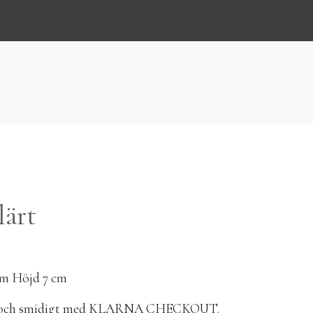
lärt
cm Höjd 7 cm
elt och smidigt med KLARNA CHECKOUT.