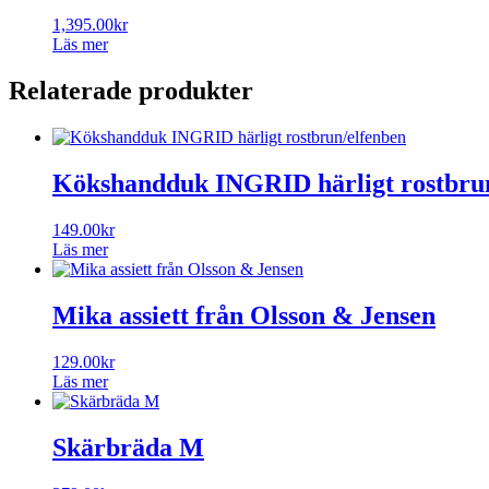
1,395.00
kr
Läs mer
Relaterade produkter
Kökshandduk INGRID härligt rostbru
149.00
kr
Läs mer
Mika assiett från Olsson & Jensen
129.00
kr
Läs mer
Skärbräda M