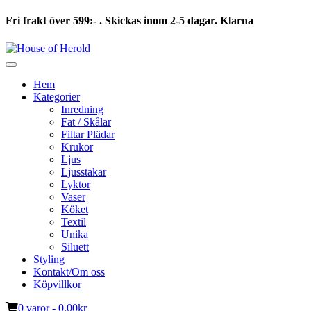
Fri frakt över 599:- . Skickas inom 2-5 dagar. Klarna
Hoppa
till
innehåll
Hem
Kategorier
Inredning
Fat / Skålar
Filtar Plädar
Krukor
Ljus
Ljusstakar
Lyktor
Vaser
Köket
Textil
Unika
Siluett
Styling
Kontakt/Om oss
Köpvillkor
0 varor -
0.00
kr