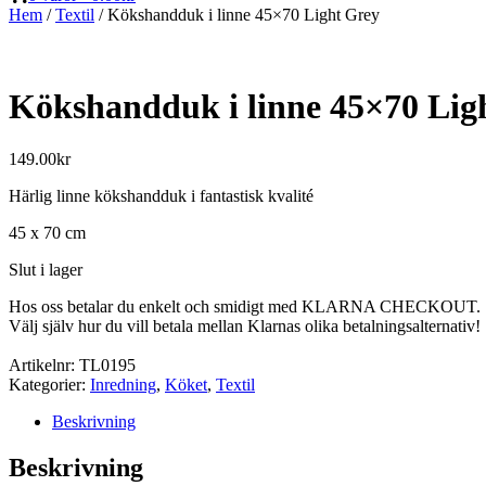
Hem
/
Textil
/ Kökshandduk i linne 45×70 Light Grey
Kökshandduk i linne 45×70 Lig
149.00
kr
Härlig linne kökshandduk i fantastisk kvalité
45 x 70 cm
Slut i lager
Hos oss betalar du enkelt och smidigt med KLARNA CHECKOUT.
Välj själv hur du vill betala mellan Klarnas olika betalningsalternativ!
Artikelnr:
TL0195
Kategorier:
Inredning
,
Köket
,
Textil
Beskrivning
Beskrivning