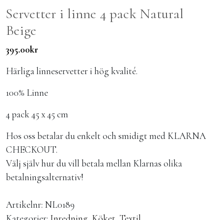
Servetter i linne 4 pack Natural
Beige
395.00
kr
Härliga linneservetter i hög kvalité.
100% Linne
4 pack 45 x 45 cm
Hos oss betalar du enkelt och smidigt med KLARNA
CHECKOUT.
Välj själv hur du vill betala mellan Klarnas olika
betalningsalternativ!
Artikelnr:
NL0189
Kategorier:
Inredning
,
Köket
,
Textil