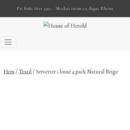
Fri frakt över 599:- . Skickas inom 2-5 dagar. Klarna
Hoppa till innehåll
Hem
/
Textil
/ Servetter i linne 4 pack Natural Beige