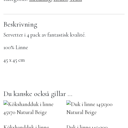
Beskrivning
Servetter i 4 pack av fantastisk kvalité.
100% Linne
45 x 45 cm
Du kanske också gillar …
Kökshandduk i linne
Duk i linne 145×300