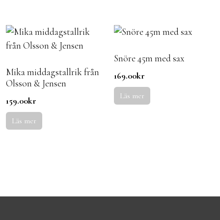
Snöre 45m med sax
Mika middagstallrik från
169.00
kr
Olsson & Jensen
Läs mer
159.00
kr
Läs mer